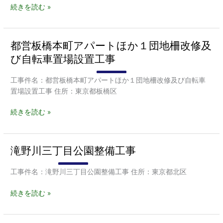
整
口
続きを読む »
備
バ
工
ス
事
停
都営板橋本町アパートほか１団地柵改修及
都
上
営
び自転車置場設置工事
屋
板
設
橋
工事件名：都営板橋本町アパートほか１団地柵改修及び自転車
置
本
置場設置工事 住所：東京都板橋区
工
町
事
ア
続きを読む »
パ
ー
ト
滝野川三丁目公園整備工事
滝
ほ
野
か
川
工事件名：滝野川三丁目公園整備工事 住所：東京都北区
１
三
団
丁
続きを読む »
地
目
柵
公
改