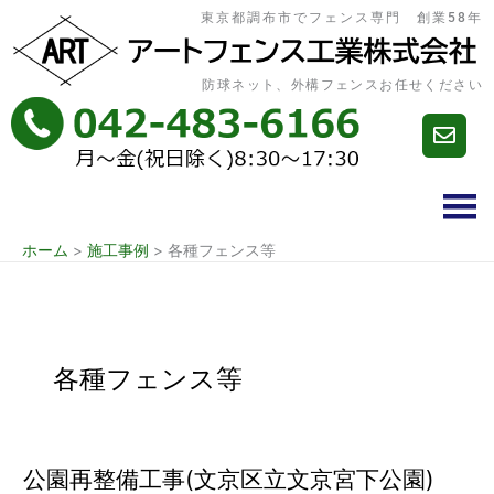
内
東京都調布市でフェンス専門 創業58年
容
を
ス
防球ネット、外構フェンスお任せください
キ
ッ
プ
ホーム
施工事例
各種フェンス等
各種フェンス等
公園再整備工事(文京区立文京宮下公園)
公