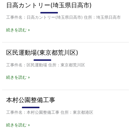
園
日高カントリー(埼玉県日高市)
日
修
整
高
及
備
カ
び
工事件名：日高カントリー(埼玉県日高市) 住所：埼玉県日高市
工
ン
自
事
ト
転
続きを読む »
リ
車
ー
置
(埼
場
区民運動場(東京都荒川区)
区
玉
設
民
県
置
運
工事件名：区民運動場 住所：東京都荒川区
日
工
動
高
事
場
続きを読む »
市)
(東
京
都
本村公園整備工事
本
荒
村
川
公
工事件名：本村公園整備工事 住所：東京都港区
区)
園
整
続きを読む »