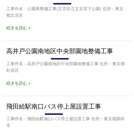
園
再
工事件名：公園再整備工事(文京区立文京宮下公園) 住所：東京
整
都文京区
備
工
続きを読む »
事
(文
京
高井戸公園南地区中央部園地整備工事
高
区
井
立
戸
工事件名：高井戸公園南地区中央部園地整備工事 住所：東京都
文
公
杉並区
京
園
宮
南
続きを読む »
下
地
公
区
園)
中
飛田給駅南口バス停上屋設置工事
飛
央
田
部
給
工事件名：飛田給駅南口バス停上屋設置工事 住所：東京都調布
園
駅
市
地
南