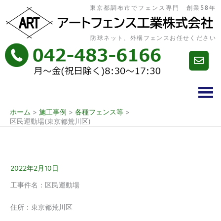
内
東京都調布市でフェンス専門 創業58年
容
を
ス
防球ネット、外構フェンスお任せください
キ
ッ
プ
ホーム
施工事例
各種フェンス等
区民運動場(東京都荒川区)
2022年2月10日
工事件名：区民運動場
住所：東京都荒川区